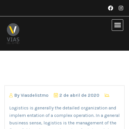
By
Viasdelistmo
2 de abril de 2020
Logistics is generally the detailed organization and
implem entation of a complex operation. In a general
business sense, logistics is the management of the