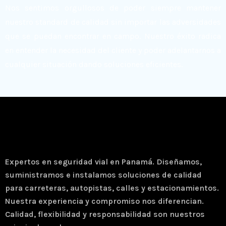
Nos sentimos orgullosos de poder siempre mantener
nuestro standard de calidad sin importar las adversidades
que se puedan encontrar en campo. Nuestro éxito radica
en entender la necesidad del cliente y poder adelantarnos a
cualquier situación dando soluciones eficientes.
Expertos en seguridad vial en Panamá. Diseñamos,
suministramos e instalamos soluciones de calidad
para carreteras, autopistas, calles y estacionamientos.
Nuestra experiencia y compromiso nos diferencian.
Calidad, flexibilidad y responsabilidad son nuestros